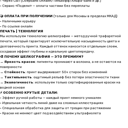
• Через СБП (СберБанк Онлайн/Тинькофф/Альфа-Банк и др.)
• Сервис «Подели» — оплата частями без переплаты
🤝 ОПЛАТА ПРИ ПОЛУЧЕНИИ
(только для Москвы в пределах МКАД)
• Наличными курьеру
• По ссылке онлайн
ПЕЧАТЬ | ТЕХНОЛОГИЯ
Мы используем технологию шелкографии — метод ручной трафаретной
печати, который гарантирует исключительную насыщенность цвета и
долговечность принта. Каждый оттенок наносится отдельным слоем,
создавая эффект глубины и идеальную цветопередачу.
🎨 ПОЧЕМУ ШЕЛКОГРАФИЯ — ЭТО ПРЕМИУМ?
→
Яркость красок
: пигменты проникают в волокна, а не остаются на
поверхности
→
Стойкость
: принт выдерживает 50+ стирок без изменений
→
Тактильность
: ощутимый рельеф без потери эластичности ткани
→
Экологичность
: используем только сертифицированные краски на
водной основе
⚡ ОСОБЕННО КРУТЫЕ ДЕТАЛИ:
• Эффект ручной работы — каждый принт немного уникален
• Идеальная четкость линий даже на сложных иллюстрациях
• Специальная обработка для защиты от трещин при растяжении
• Краски не меняют цвет под воздействием ультрафиолета