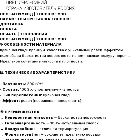
ЦВЕТ: СЕРО-СИНИЙ
СТРАНА ИЗГОТОВИТЕЛЬ: РОССИЯ
СОСТАВ И УХОД | TOUCH ME 200
ПАРАМЕТРЫ ФУТБОЛКА TOUCH ME
ДОСТАВКА
ОПЛАТА
ПЕЧАТЬ | ТЕХНОЛОГИЯ
СОСТАВ И УХОД | TOUCH ME 200
✨ ОСОБЕННОСТИ МАТЕРИАЛА
Кулирная гладь премиум-качества с уникальным peach-эффектом —
нежнейшая бархатистая поверхность, напоминающая кожуру персика.
Идеальное сочетание легкости и плотности.
📊 ТЕХНИЧЕСКИЕ ХАРАКТЕРИСТИКИ
•
Плотность:
200 г/м²
•
Состав:
100% хлопок премиум-качества
•
Тип переплетения:
кулирная гладь
•
Эффект:
peach (персиковая поверхность)
🌟 ПРЕИМУЩЕСТВА
→
Невероятная мягкость
— бархатистая поверхность
→
Гипоаллергенность
— 100% натуральный хлопок
→
Воздухообмен
— отличная терморегуляция
→
Форма retention
— сохраняет идеальную посадку