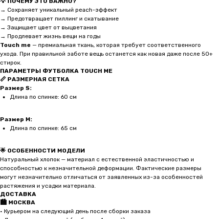
💡 ПОЧЕМУ ЭТО ВАЖНО?
→ Сохраняет уникальный peach-эффект
→ Предотвращает пиллинг и скатывание
→ Защищает цвет от выцветания
→ Продлевает жизнь вещи на годы
Touch me
— премиальная ткань, которая требует соответственного
ухода. При правильной заботе вещь останется как новая даже после 50+
стирок.
ПАРАМЕТРЫ ФУТБОЛКА TOUCH ME
📏 РАЗМЕРНАЯ СЕТКА
Размер S:
Длина по спинке: 60 см
Размер M:
Длина по спинке: 65 см
🌟 ОСОБЕННОСТИ МОДЕЛИ
Натуральный хлопок — материал с естественной эластичностью и
способностью к незначительной деформации. Фактические размеры
могут незначительно отличаться от заявленных из-за особенностей
растяжения и усадки материала.
ДОСТАВКА
🏙️ МОСКВА
• Курьером на следующий день после сборки заказа