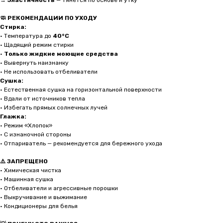
→
Эластичность
— тянется по основе и утку
🧼 РЕКОМЕНДАЦИИ ПО УХОДУ
Стирка:
• Температура до
40°C
• Щадящий режим стирки
•
Только жидкие моющие средства
• Вывернуть наизнанку
• Не использовать отбеливатели
Сушка:
• Естественная сушка на горизонтальной поверхности
• Вдали от источников тепла
• Избегать прямых солнечных лучей
Глажка:
• Режим «Хлопок»
• С изнаночной стороны
• Отпариватель — рекомендуется для бережного ухода
⚠️ ЗАПРЕЩЕНО
• Химическая чистка
• Машинная сушка
• Отбеливатели и агрессивные порошки
• Выкручивание и выжимание
• Кондиционеры для белья