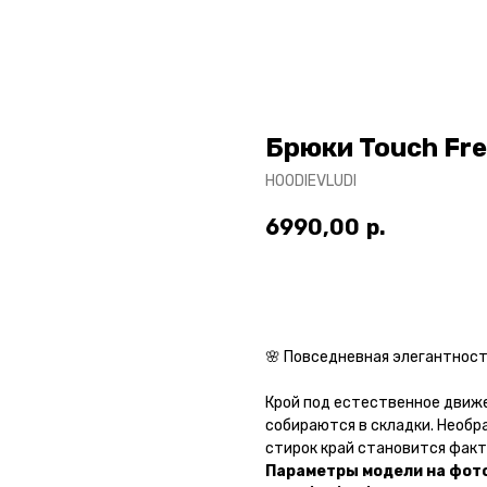
Брюки Touch Fr
HOODIEVLUDI
6990,00
р.
ДОБАВИТЬ В КОРЗИНУ
🌸 Повседневная элегантность
Крой под естественное движе
собираются в складки. Необр
стирок край становится факт
Параметры модели на фото