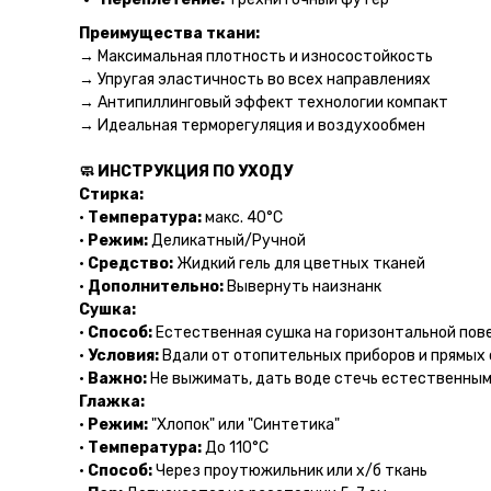
Преимущества ткани:
→ Максимальная плотность и износостойкость
→ Упругая эластичность во всех направлениях
→ Антипиллинговый эффект технологии компакт
→ Идеальная терморегуляция и воздухообмен
🧼 ИНСТРУКЦИЯ ПО УХОДУ
Стирка:
•
Температура:
макс. 40°C
•
Режим:
Деликатный/Ручной
•
Средство:
Жидкий гель для цветных тканей
•
Дополнительно:
Вывернуть наизнанк
Сушка:
•
Способ:
Естественная сушка на горизонтальной пов
•
Условия:
Вдали от отопительных приборов и прямых
•
Важно:
Не выжимать, дать воде стечь естественны
Глажка:
•
Режим:
"Хлопок" или "Синтетика"
•
Температура:
До 110°C
•
Способ:
Через проутюжильник или х/б ткань