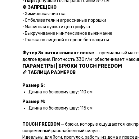
•
Пар:
Допускается на расстоянии 5-7 см
🚫 ЗАПРЕЩЕНО
• Химическая чистка
• Отбеливатели и агрессивные порошки
• Машинная сушка и центрифуга
• Выкручивание и интенсивное выжимание
• Глажка по лицевой стороне без защиты
Футер 3х нитки компакт пенье
— премиальный матер
долгое время. Плотность 330 г/м² обеспечивает макс
ПАРАМЕТРЫ | БРЮКИ TOUCH FREEDOM
📏 ТАБЛИЦА РАЗМЕРОВ
Размер S:
Длина по боковому шву: 110 см
Размер M:
Длина по боковому шву: 115 см
TOUCH FREEDOM
— брюки, которые ощущаются как пр
современный расслабленный силуэт.
Идеальны для йоги, прогулок, работы из дома и повсе