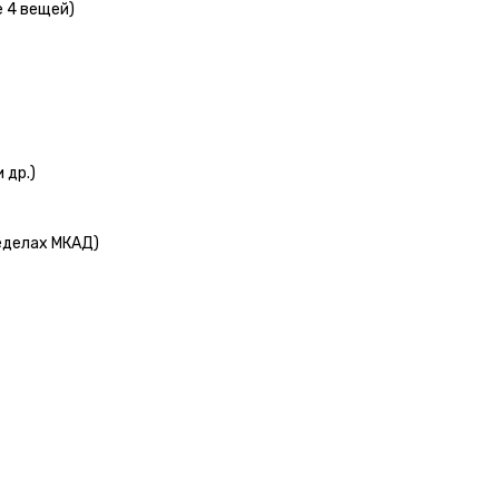
е 4 вещей)
 др.)
еделах МКАД)