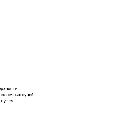
ерхности
 солнечных лучей
м путем